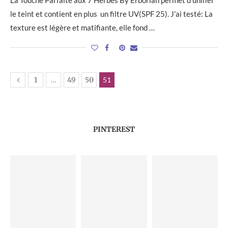
La Touche Parfaite aux 7 Herbes By Erborian permet d’unifier
le teint et contient en plus un filtre UV(SPF 25). J’ai testé: La
texture est légère et matifiante, elle fond …
1
…
49
50
51
PINTEREST