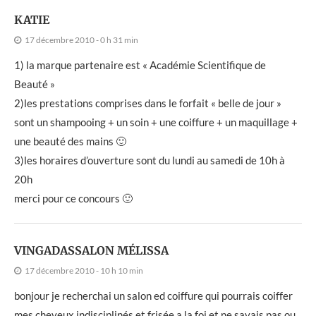
KATIE
17 décembre 2010 - 0 h 31 min
1) la marque partenaire est « Académie Scientifique de
Beauté »
2)les prestations comprises dans le forfait « belle de jour »
sont un shampooing + un soin + une coiffure + un maquillage +
une beauté des mains 🙂
3)les horaires d’ouverture sont du lundi au samedi de 10h à
20h
merci pour ce concours 🙂
VINGADASSALON MÉLISSA
17 décembre 2010 - 10 h 10 min
bonjour je recherchai un salon ed coiffure qui pourrais coiffer
mes cheveux indisciplinés et frisée a la foi et ne savais pas ou