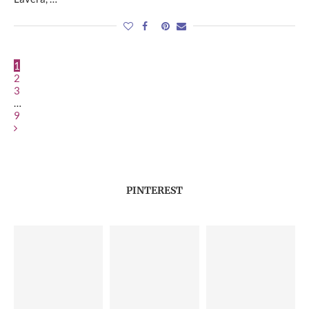
1
2
3
…
9
PINTEREST