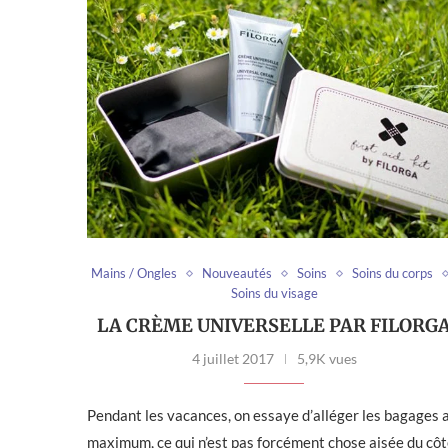
Mains / Ongles
Nouveautés
Soins
Soins du corps
Soins du visage
LA CRÈME UNIVERSELLE PAR FILORG
4 juillet 2017
5,9K vues
Pendant les vacances, on essaye d’alléger les bagages 
maximum, ce qui n’est pas forcément chose aisée du cô