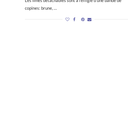
Les limes détachables sont à l’effigie d’une bande de
copines: brune, …