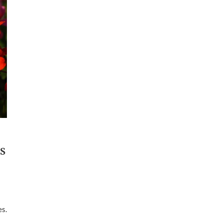
ES
es.