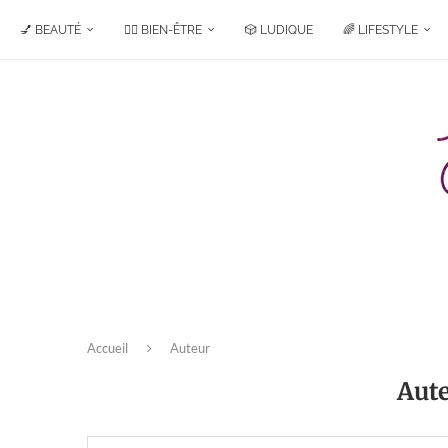
💅 BEAUTÉ
🧘‍♀️ BIEN-ÊTRE
🎲 LUDIQUE
🌈 LIFESTYLE
Accueil
Auteur
Aut