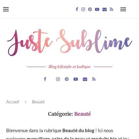
Blog Lifestyle et Ludique
Accueil
Beauté
Catégorie:
Beauté
Bienvenue dans la rubrique
Beauté du blog
! Ici nous
parlerons
maquillage
,
soins de la peau
et
produits bio
et/ou