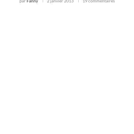
par
Fanny
2 janvier 2013
19 commentaires