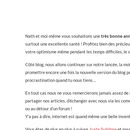
Nath et moi-même vous souhaitons une
très bonne an
surtout une excellente santé ! Profitez bien des préci
votre optimisme même pendant les temps difficiles, le s
Côté blog, nous allons continuer sur notre lancée, la moti
promettre encore une fois la nouvelle version du blog 
procrastination quand tu nous tiens…
En tout cas nous ne vous remercierons jamais assez de n
partager nos articles, d’échanger avec nous via les com
ou au détour d’un forum !
Y’a pas à dire, internet est quand même une belle invent
Vous êtes de plus en plus à suivre
Juste Sublime
et nou