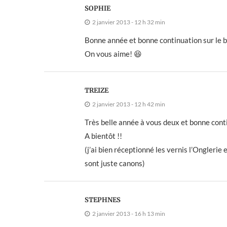
SOPHIE
2 janvier 2013 - 12 h 32 min
Bonne année et bonne continuation sur le b
On vous aime! 😆
TREIZE
2 janvier 2013 - 12 h 42 min
Très belle année à vous deux et bonne cont
A bientôt !!
(j’ai bien réceptionné les vernis l’Onglerie 
sont juste canons)
STEPHNES
2 janvier 2013 - 16 h 13 min