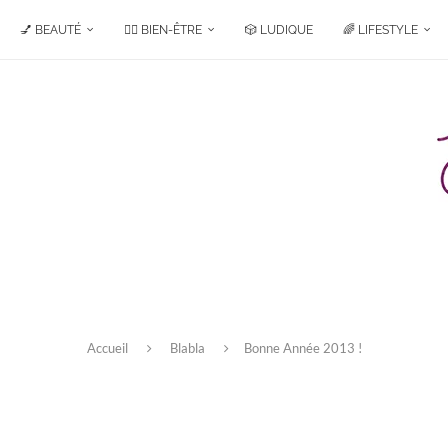
💅 BEAUTÉ
🧘‍♀️ BIEN-ÊTRE
🎲 LUDIQUE
🌈 LIFESTYLE
Accueil
Blabla
Bonne Année 2013 !