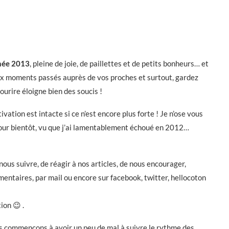
née 2013
, pleine de joie, de paillettes et de petits bonheurs… et
eux moments passés auprès de vos proches et surtout, gardez
ourire éloigne bien des soucis !
vation est intacte si ce n’est encore plus forte ! Je n’ose vous
pour bientôt, vu que j’ai lamentablement échoué en 2012…
ous suivre, de réagir à nos articles, de nous encourager,
mentaires, par mail ou encore sur facebook, twitter, hellocoton
ion 😉 .
s commençons à avoir un peu de mal à suivre le rythme des