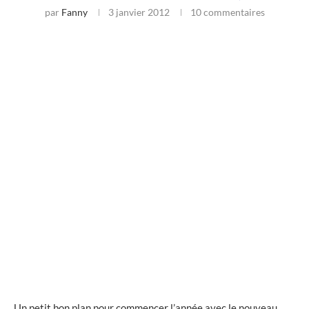
par
Fanny
3 janvier 2012
10 commentaires
Un petit bon plan pour commencer l’année avec le nouveau