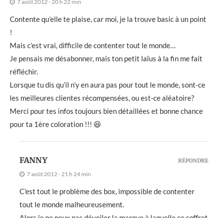
7 août 2012 - 20 h 22 min
Contente qu’elle te plaise, car moi, je la trouve basic à un point
!
Mais c’est vrai, difficile de contenter tout le monde…
Je pensais me désabonner, mais ton petit laïus à la fin me fait
réfléchir.
Lorsque tu dis qu’il n’y en aura pas pour tout le monde, sont-ce
les meilleures clientes récompensées, ou est-ce aléatoire?
Merci pour tes infos toujours bien détaillées et bonne chance
pour ta 1ère coloration !!! 😆
FANNY
RÉPONDRE
7 août 2012 - 21 h 24 min
C’est tout le problème des box, impossible de contenter
tout le monde malheureusement.
Alors je ne peux pas dévoiler la marque à laquelle ce coffret