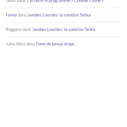
Tahot
dans
J’ai testé le programme « Comme J’aime »
Fanny
dans
Jambes Lourdes: la solution Talika
Roggero
dans
Jambes Lourdes: la solution Talika
Jules Alice
dans
Dans de beaux draps