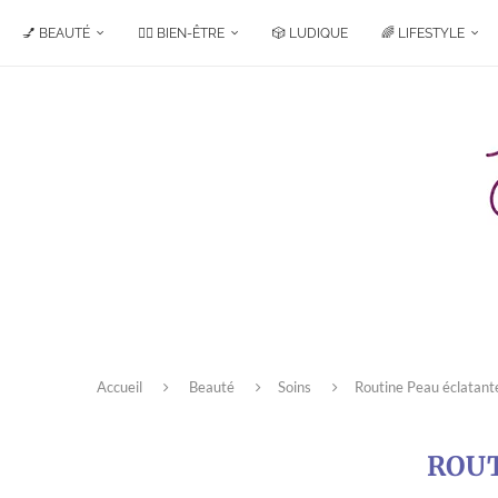
💅 BEAUTÉ
🧘‍♀️ BIEN-ÊTRE
🎲 LUDIQUE
🌈 LIFESTYLE
Accueil
Beauté
Soins
Routine Peau éclatant
ROUT