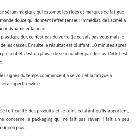
 de sérum magique qui estompe les rides et marques de fatigue
amande douce qui donnent l’effet tenseur immédiat, de l’acmella
 pour dynamiser la peau.
lastique dur, ce n’est pas du verre (je ne sais pas vous mais je
 de les casser. Ensuite le résultat est bluffant, 10 minutes après
 présent et c’est un plaisir de se maquiller par dessus. L’effet est
e.
es signes du temps commencent à se voir et la fatigue à
sera superflu :wink:.
ié l’efficacité des produits et le teint éclatant qu’ils apportent,
 concerne le packaging qui ne fait pas rêver, il fait un peu
 jour non plus !