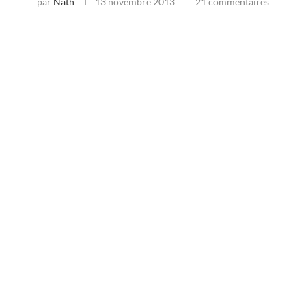
par
Nath
13 novembre 2013
21 commentaires