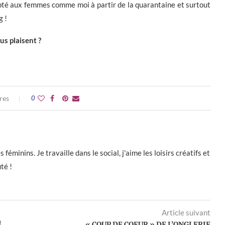
apté aux femmes comme moi à partir de la quarantaine et surtout
g !
us plaisent ?
res
0
éminins. Je travaille dans le social, j'aime les loisirs créatifs et
té !
Article suivant
!
« COUP DE COEUR » DE L’ONGLERIE