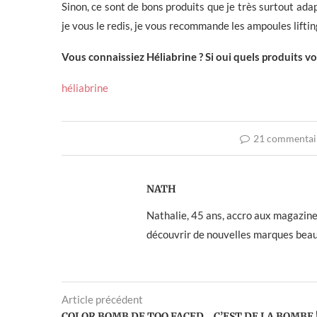
Sinon, ce sont de bons produits que je très surtout ad
je vous le redis, je vous recommande les ampoules liftin
Vous connaissiez Héliabrine ? Si oui quels produits vo
héliabrine
21 commentai
NATH
Nathalie, 45 ans, accro aux magazines f
découvrir de nouvelles marques beau
Article précédent
COLOR BOMB DE TOO FACED… C’EST DE LA BOMBE 