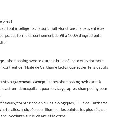
e près !
surtout intelligents: ils sont multi-fonctions. Ils peuvent être
e corps. Les formules contiennent de 98 à 100% d’ingrédients
its !
rps
: shampooing avec textures d’huile délicate et hydratante,
on contient de l’Huile de Carthame biologique et des tensioactifs
ant visage/cheveux/corps
: après-shampooing hydratant à
ple action : démaquillant pour le visage, après-shampooing pour
.
/cheveux/corps
: riche en huiles biologiques, Huile de Carthame
naturelles. Indiquée pour illuminer les pointes les plus sèches
anti-oxydante sur le visage et le corps.