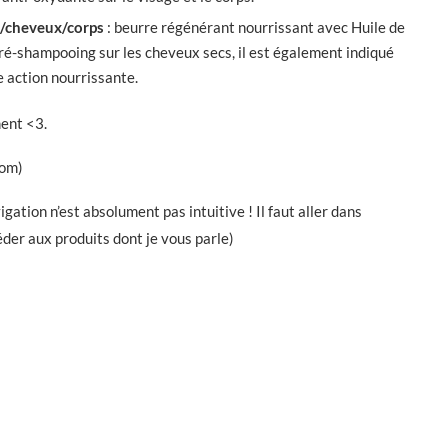
e/cheveux/corps
: beurre régénérant nourrissant avec Huile de
é-shampooing sur les cheveux secs, il est également indiqué
 action nourrissante.
ment <3.
com)
vigation n’est absolument pas intuitive ! Il faut aller dans
éder aux produits dont je vous parle)