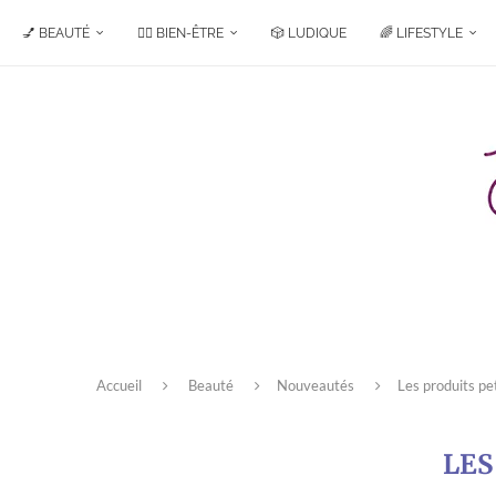
💅 BEAUTÉ
🧘‍♀️ BIEN-ÊTRE
🎲 LUDIQUE
🌈 LIFESTYLE
Accueil
Beauté
Nouveautés
Les produits pet
LES