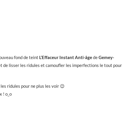
 nouveau fond de teint
L’Effaceur Instant Anti-âge
de
Gemey-
e lisser les ridules et camoufler les imperfections le tout pour
les ridules pour ne plus les voir 😉
x ! o_o