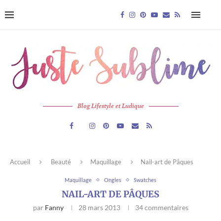
Blog Lifestyle et Ludique
Accueil
Beauté
Maquillage
Nail-art de Pâques
Maquillage
Ongles
Swatches
NAIL-ART DE PÂQUES
par
Fanny
28 mars 2013
34 commentaires