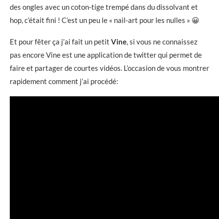
des ongles avec un coton-tige trempé dans du dissolvant et
hop, c’était fini ! C’est un peu le « nail-art pour les nulles » 😀
Et pour fêter ça j’ai fait un petit
Vine
, si vous ne connaissez
pas encore Vine est une application de twitter qui permet de
faire et partager de courtes vidéos. L’occasion de vous montrer
rapidement comment j’ai procédé: