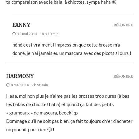
ta comparaison avec le balai à chiottes, sympa haha 😀
FANNY
RÉPONDRE
12 mai 2014 - 18 h 10 min
héhé c’est vraiment l’impression que cette brosse m’a
donné, je n’ai jamais eu un mascara avec des picots si durs !
HARMONY
RÉPONDRE
8 mai 2014 - 9 h 58 min
Haaa, moi non plus je n’aime pas les brosses trop dures (à bas
les balais de chiotte! haha) et quand ça fait des petits
« grumeaux » de mascara, beeek! :p
Dommage qu’il ne soit pas bien, ça fait toujours ch*er d’acheter
un produit pour rien 🙁 ❗