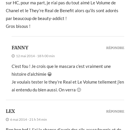
sur HC, pour ma part, je n’ai pas du tout aimé Le Volume de
Chanel et le They’re Real de Benefit alors qu’ils sont adorés
par beaucoup de beauty-addict !
Gros bisous !
FANNY
RÉPONDRE
12 mai 2014 - 18 h 00 min
C’est fou ! Je crois que le mascara c’est vraiment une
histoire d’alchimie 😀
Je voulais tester le they’re Real et Le Volume tellement j’en
ai entendu du bien aussi. On verra 🙂
LEX
RÉPONDRE
6 mai 2014 - 21 h 54 min
Bon ben bof ! J’ai la chance d’avoir des cils assez fournis et de