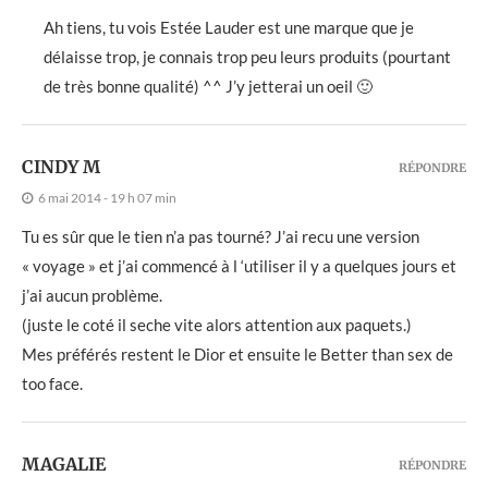
Ah tiens, tu vois Estée Lauder est une marque que je
délaisse trop, je connais trop peu leurs produits (pourtant
de très bonne qualité) ^^ J’y jetterai un oeil 🙂
CINDY M
RÉPONDRE
6 mai 2014 - 19 h 07 min
Tu es sûr que le tien n’a pas tourné? J’ai recu une version
« voyage » et j’ai commencé à l ‘utiliser il y a quelques jours et
j’ai aucun problème.
(juste le coté il seche vite alors attention aux paquets.)
Mes préférés restent le Dior et ensuite le Better than sex de
too face.
MAGALIE
RÉPONDRE