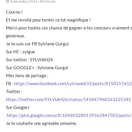
8 décembre 2014 - 8 h 02 min
Coucou !
Et me revoilà pour tenter ce lot magnifique !
Merci pour toutes ces chance de gagner à tes concours vraiment
généreux.
Je te suis sur FB Sylviane Gurgui
Sur HC : sylgue
Sur twitter : SYLVIAH26
Sur GOOGLE+ : Sylviane Gurgui
Mes liens de partage :
FB :
https://www.facebook.com/sylviane633/posts/815025165
Twitter :
https://twitter.com/SYLVIAH26/status/541847960263225345
Sur Google+
:
https://plus.google.com/u/0/104603280139562847503/pos
Je te souhaite une agréable semaine.