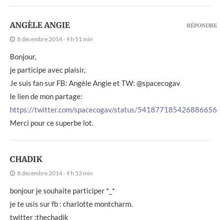
ANGÈLE ANGIE
RÉPONDRE
8 décembre 2014 - 9 h 51 min
Bonjour,
je participe avec plaisir,
Je suis fan sur FB: Angèle Angie et TW: @spacecogav
le lien de mon partage:
https://twitter.com/spacecogav/status/541877185426886656
Merci pour ce superbe lot.
CHADIK
8 décembre 2014 - 9 h 53 min
bonjour je souhaite participer *_*
je te usis sur fb : charlotte montcharm.
twitter :thechadik