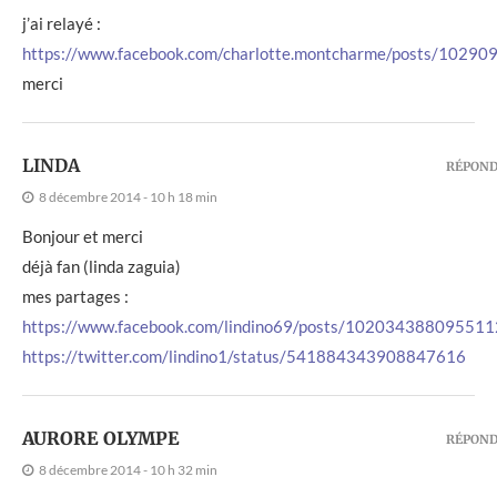
j’ai relayé :
https://www.facebook.com/charlotte.montcharme/posts/1029
merci
LINDA
RÉPON
8 décembre 2014 - 10 h 18 min
Bonjour et merci
déjà fan (linda zaguia)
mes partages :
https://www.facebook.com/lindino69/posts/10203438809551
https://twitter.com/lindino1/status/541884343908847616
AURORE OLYMPE
RÉPON
8 décembre 2014 - 10 h 32 min