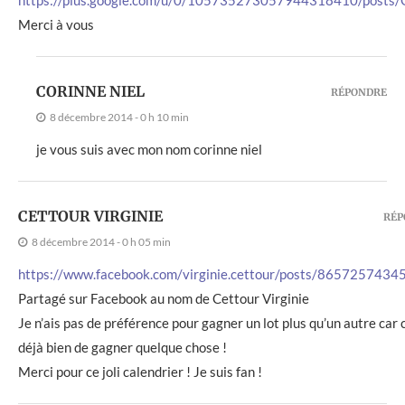
Merci à vous
CORINNE NIEL
RÉPONDRE
8 décembre 2014 - 0 h 10 min
je vous suis avec mon nom corinne niel
CETTOUR VIRGINIE
RÉP
8 décembre 2014 - 0 h 05 min
https://www.facebook.com/virginie.cettour/posts/865725743
Partagé sur Facebook au nom de Cettour Virginie
Je n’ais pas de préférence pour gagner un lot plus qu’un autre car c
déjà bien de gagner quelque chose !
Merci pour ce joli calendrier ! Je suis fan !