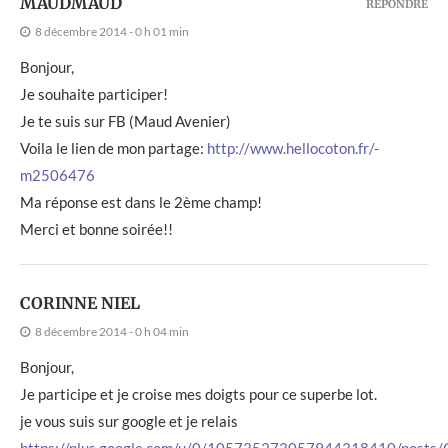
MAUDMAUD
RÉPONDRE
8 décembre 2014 - 0 h 01 min
Bonjour,
Je souhaite participer!
Je te suis sur FB (Maud Avenier)
Voila le lien de mon partage:
http://www.hellocoton.fr/-
m2506476
Ma réponse est dans le 2ème champ!
Merci et bonne soirée!!
CORINNE NIEL
8 décembre 2014 - 0 h 04 min
Bonjour,
Je participe et je croise mes doigts pour ce superbe lot.
je vous suis sur google et je relais
https://plus.google.com/u/0/105735273057944318410/posts/