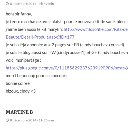
8 décembre 2014 - 0 h 42 min
bonsoir fanny,
je tente ma chance avec plaisir pour le nouveau kit de sac 5 pièce
j’aime bien aussi le kit marylin:
http://www.filosofille.com/Kits-de
Beaute/Detail-Produit.aspx?ID=177
je suis déjà abonnée aux 2 pages sur FB (cindy bouchez-roussel)
je suis le blog aussi sur TW (cindyroussel1) et G+ (cindy bouchez-
voici mon partage :
https://plus.google.com/u/0/111856292376239190906/posts/
merci beaucoup pour ce concours
bonne soirée
bizoux, cindy <3
MARTINE B
8 décembre 2014 - 1 h 25 min