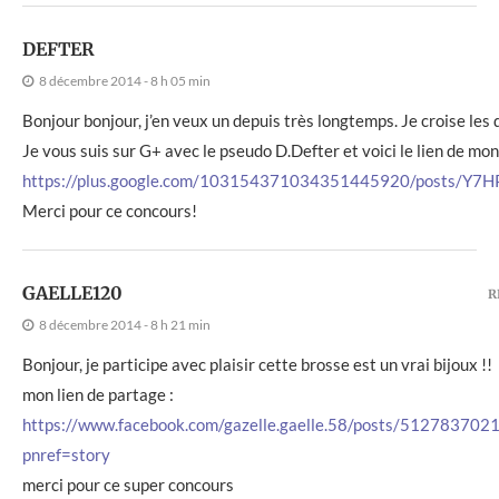
DEFTER
8 décembre 2014 - 8 h 05 min
Bonjour bonjour, j’en veux un depuis très longtemps. Je croise les 
Je vous suis sur G+ avec le pseudo D.Defter et voici le lien de mo
https://plus.google.com/103154371034351445920/posts/Y7H
Merci pour ce concours!
GAELLE120
R
8 décembre 2014 - 8 h 21 min
Bonjour, je participe avec plaisir cette brosse est un vrai bijoux !!
mon lien de partage :
https://www.facebook.com/gazelle.gaelle.58/posts/51278370
pnref=story
merci pour ce super concours