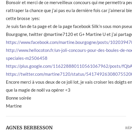
Bonsoir et merci de ce merveilleux concours qui me permettra peu
rattraper la chance que j’ai pas eu la dernière fois car j’aimerai bi
cette brosse :yes:
Je suis fan de ta page et de la page facebook Silk’n sous mon pse
Bourgogne, twitter @martine7120 et G+ Martine U et j’ai partagé
https://www.facebook.com/martine.bourgogne/posts/102039
http://www.hellocoton.fr/un-joli-concours-pour-des-boules-de-noe
speciales-m2506458
https://plus.google.com/116228880110561067962/posts/fQb
https://twitter.com/martine7120/status/54174926308075520
Encore merci à vous deux de ce joli lot, je vais croiser les doigts 
que la magie de noël va opérer <3
Bonne soirée
Martine
AGNES BERBESSON
RÉ