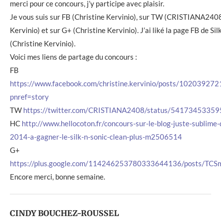
merci pour ce concours, j’y participe avec plaisir.
Je vous suis sur FB (Christine Kervinio), sur TW (CRISTIANA2408
Kervinio) et sur G+ (Christine Kervinio). J’ai liké la page FB de Sil
(Christine Kervinio).
Voici mes liens de partage du concours :
FB
https://www.facebook.com/christine.kervinio/posts/1020392
pnref=story
TW
https://twitter.com/CRISTIANA2408/status/5417345335
HC
http://www.hellocoton.fr/concours-sur-le-blog-juste-sublime
2014-a-gagner-le-silk-n-sonic-clean-plus-m2506514
G+
https://plus.google.com/114246253780333644136/posts/T
Encore merci, bonne semaine.
CINDY BOUCHEZ-ROUSSEL