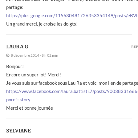
partage:
https://plus.google.com/115630481726353354149/posts/eB
Un grand merci, je croise les doigts!
LAURA G
RÉ
8 décembre 2014 - 8 h 02 min
Bonjour!
Encore un super lot! Merci!
Je vous suis sur facebook sous Lau Ra et voici mon lien de partage
https://www.facebook.com/laura.battisti.7/posts/9003833166
pnref=story
Merci et bonne journée
SYLVIANE