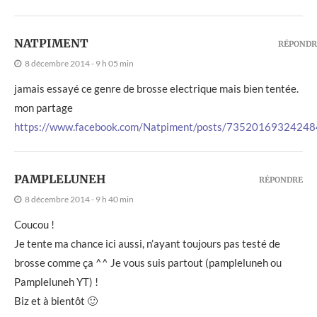
NATPIMENT
RÉPONDR
8 décembre 2014 - 9 h 05 min
jamais essayé ce genre de brosse electrique mais bien tentée.
mon partage
https://www.facebook.com/Natpiment/posts/73520169324248
PAMPLELUNEH
RÉPONDRE
8 décembre 2014 - 9 h 40 min
Coucou !
Je tente ma chance ici aussi, n’ayant toujours pas testé de
brosse comme ça ^^ Je vous suis partout (pampleluneh ou
Pampleluneh YT) !
Biz et à bientôt 🙂