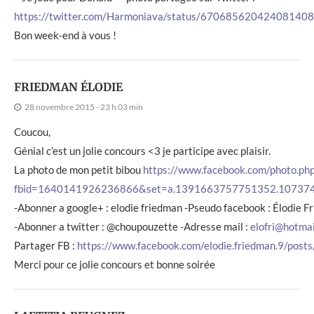
https://twitter.com/Harmoniava/status/670685620424081408
Bon week-end à vous !
FRIEDMAN ÉLODIE
28 novembre 2015 - 23 h 03 min
Coucou,
Génial c’est un jolie concours <3 je participe avec plaisir.
La photo de mon petit bibou
https://www.facebook.com/photo.ph
fbid=1640141926236866&set=a.1391663757751352.10737
-Abonner a google+ : elodie friedman -Pseudo facebook : Élodie 
-Abonner a twitter : @choupouzette -Adresse mail :
elofri@hotmai
Partager FB :
https://www.facebook.com/elodie.friedman.9/po
Merci pour ce jolie concours et bonne soirée