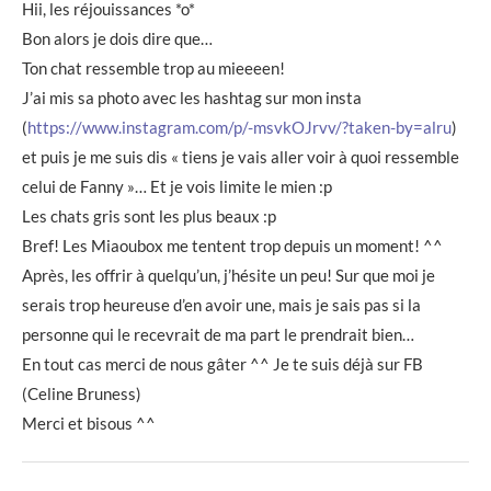
Hii, les réjouissances *o*
Bon alors je dois dire que…
Ton chat ressemble trop au mieeeen!
J’ai mis sa photo avec les hashtag sur mon insta
(
https://www.instagram.com/p/-msvkOJrvv/?taken-by=alru
)
et puis je me suis dis « tiens je vais aller voir à quoi ressemble
celui de Fanny »… Et je vois limite le mien :p
Les chats gris sont les plus beaux :p
Bref! Les Miaoubox me tentent trop depuis un moment! ^^
Après, les offrir à quelqu’un, j’hésite un peu! Sur que moi je
serais trop heureuse d’en avoir une, mais je sais pas si la
personne qui le recevrait de ma part le prendrait bien…
En tout cas merci de nous gâter ^^ Je te suis déjà sur FB
(Celine Bruness)
Merci et bisous ^^