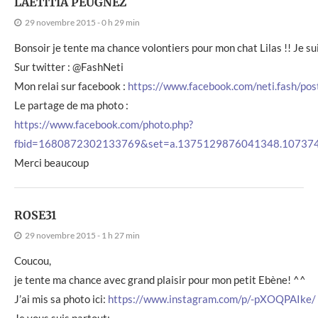
LAETITIA PEUGNEZ
29 novembre 2015 - 0 h 29 min
Bonsoir je tente ma chance volontiers pour mon chat Lilas !! Je su
Sur twitter : @FashNeti
Mon relai sur facebook :
https://www.facebook.com/neti.fash/
Le partage de ma photo :
https://www.facebook.com/photo.php?
fbid=1680872302133769&set=a.1375129876041348.10737
Merci beaucoup
ROSE31
29 novembre 2015 - 1 h 27 min
Coucou,
je tente ma chance avec grand plaisir pour mon petit Ebène! ^^
J’ai mis sa photo ici:
https://www.instagram.com/p/-pXOQPAIke/
Je vous suis partout: