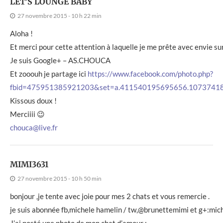
LET'S LOUNGE BABY
27 novembre 2015 - 10 h 22 min
Aloha !
Et merci pour cette attention à laquelle je me prête avec envie s
Je suis Google+ – AS.CHOUCA
Et zooouh je partage ici
https://www.facebook.com/photo.php?
fbid=475951385921203&set=a.411540195695656.1073741
Kissous doux !
Merciiii 😉
chouca@live.fr
MIMI3631
27 novembre 2015 - 10 h 50 min
bonjour ,je tente avec joie pour mes 2 chats et vous remercie .
je suis abonnée fb,michele hamelin / tw,@brunettemimi et g+:mic
J’ai posté une photo de mon chat d’amour :