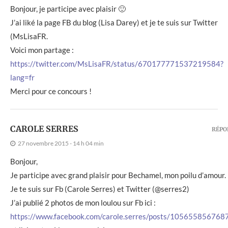
Bonjour, je participe avec plaisir 🙂
J’ai liké la page FB du blog (Lisa Darey) et je te suis sur Twitter
(MsLisaFR.
Voici mon partage :
https://twitter.com/MsLisaFR/status/670177771537219584?
lang=fr
Merci pour ce concours !
CAROLE SERRES
RÉPO
27 novembre 2015 - 14 h 04 min
Bonjour,
Je participe avec grand plaisir pour Bechamel, mon poilu d’amour.
Je te suis sur Fb (Carole Serres) et Twitter (@serres2)
J’ai publié 2 photos de mon loulou sur Fb ici :
https://www.facebook.com/carole.serres/posts/105655856768