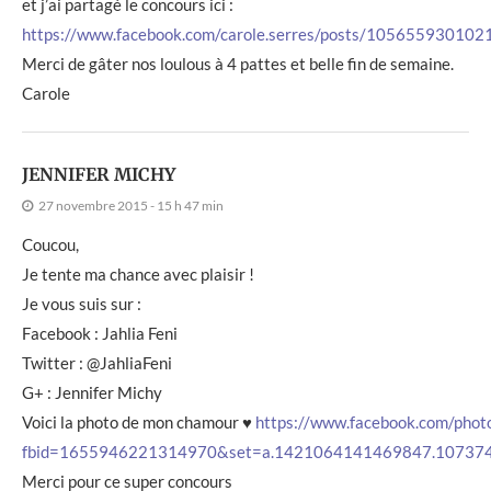
et j’ai partagé le concours ici :
https://www.facebook.com/carole.serres/posts/105655930102
Merci de gâter nos loulous à 4 pattes et belle fin de semaine.
Carole
JENNIFER MICHY
27 novembre 2015 - 15 h 47 min
Coucou,
Je tente ma chance avec plaisir !
Je vous suis sur :
Facebook : Jahlia Feni
Twitter : @JahliaFeni
G+ : Jennifer Michy
Voici la photo de mon chamour ♥
https://www.facebook.com/phot
fbid=1655946221314970&set=a.1421064141469847.10737
Merci pour ce super concours