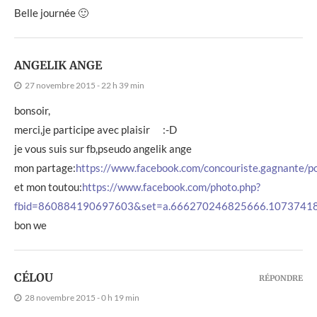
Belle journée 🙂
ANGELIK ANGE
27 novembre 2015 - 22 h 39 min
bonsoir,
merci,je participe avec plaisir :-D
je vous suis sur fb,pseudo angelik ange
mon partage:
https://www.facebook.com/concouriste.gagnante
et mon toutou:
https://www.facebook.com/photo.php?
fbid=860884190697603&set=a.666270246825666.1073741
bon we
CÉLOU
RÉPONDRE
28 novembre 2015 - 0 h 19 min