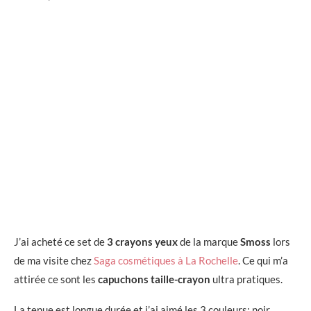
J’ai acheté ce set de
3 crayons yeux
de la marque
Smoss
lors
de ma visite chez
Saga cosmétiques à La Rochelle
. Ce qui m’a
attirée ce sont les
capuchons taille-crayon
ultra pratiques.
La tenue est longue durée et j’ai aimé les 3 couleurs: noir,