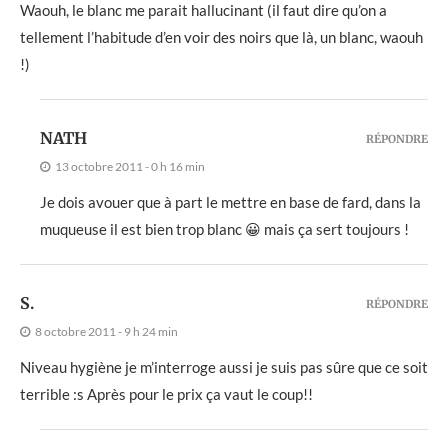
Waouh, le blanc me parait hallucinant (il faut dire qu’on a
tellement l’habitude d’en voir des noirs que là, un blanc, waouh
!)
NATH
RÉPONDRE
13 octobre 2011 - 0 h 16 min
Je dois avouer que à part le mettre en base de fard, dans la
muqueuse il est bien trop blanc 😀 mais ça sert toujours !
S.
RÉPONDRE
8 octobre 2011 - 9 h 24 min
Niveau hygiène je m’interroge aussi je suis pas sûre que ce soit
terrible :s Après pour le prix ça vaut le coup!!