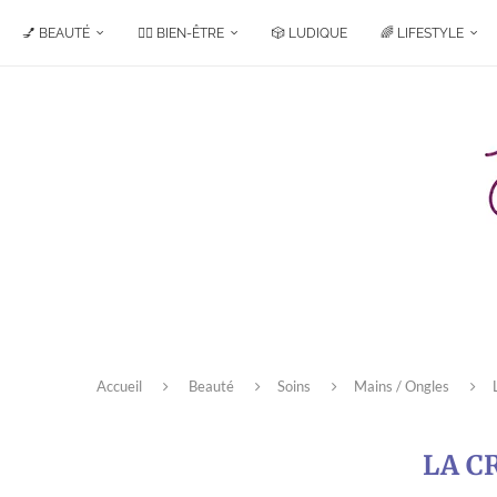
💅 BEAUTÉ
🧘‍♀️ BIEN-ÊTRE
🎲 LUDIQUE
🌈 LIFESTYLE
Accueil
Beauté
Soins
Mains / Ongles
LA C