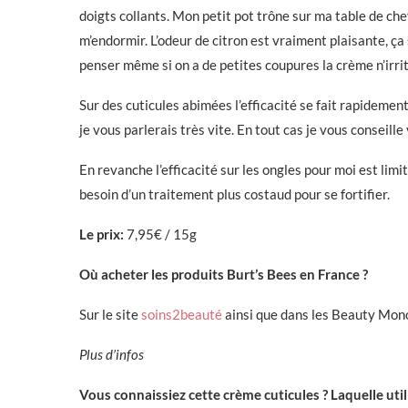
doigts collants. Mon petit pot trône sur ma table de ch
m’endormir. L’odeur de citron est vraiment plaisante, ça s
penser même si on a de petites coupures la crème n’irrit
Sur des cuticules abimées l’efficacité se fait rapidemen
je vous parlerais très vite. En tout cas je vous conseil
En revanche l’efficacité sur les ongles pour moi est lim
besoin d’un traitement plus costaud pour se fortifier.
Le prix:
7,95€ / 15g
Où acheter les produits Burt’s Bees en France ?
Sur le site
soins2beauté
ainsi que dans les Beauty Mon
Plus d’infos
Vous connaissiez cette crème cuticules ? Laquelle util