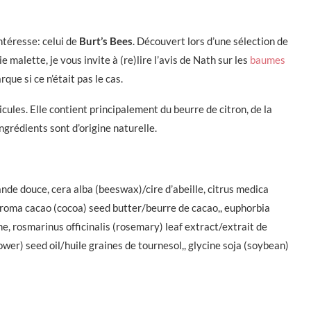
intéresse: celui de
Burt’s Bees
. Découvert lors d’une sélection de
 malette, je vous invite à (re)lire l’avis de Nath sur les
baumes
que si ce n’était pas le cas.
ules. Elle contient principalement du beurre de citron, de la
ngrédients sont d’origine naturelle.
de douce, cera alba (beeswax)/cire d’abeille, citrus medica
obroma cacao (cocoa) seed butter/beurre de cacao,, euphorbia
ne, rosmarinus officinalis (rosemary) leaf extract/extrait de
ower) seed oil/huile graines de tournesol,, glycine soja (soybean)