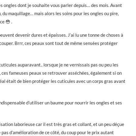
es ongles dont je souhaite vous parler depuis… des mois. Avant
u, du maquillage… mais alors les soins pour les ongles ou pire,
ce 😳 .
peuvent devenir dures et épaisses. J’ai lu une tonne de choses à
es couper. Brrr, ces peaux sont tout de même sensées protéger
cuticules auparavant.. lorsque je ne vernissais pas ou peu les
x, ces fameuses peaux se retrouver asséchées, également si on
éal était de bien protéger les cuticules avec un corps gras avant
ndispensable d’utiliser un baume pour nourrir les ongles et ses
isation laborieuse car il est très gras et collant, et un peu déçue
oté pas d’amélioration de ce côté, du coup pour le prix autant