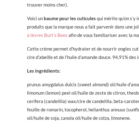
trouver moins cher).
Voici un
baume pour les cuticules
qui mérite qu’on s’y 
produits que la marque nous a fait parvenir dans une jolie
à lèvres Burt’s Bees
afin de vous familiariser avec la mar
Cette crème permet d’hydrater et de nourrir ongles cutic
cire d’abeille et de l’huile d’amande douce. 94,91% des i
Les ingrédients:
prunus amygdalus dulcis (sweet almond) oil/huile d’aman
limonum (lemon) peel oil/huile de zeste de citron, the
cerifera (candelilla) wax/cire de candelilla, beta-carote
feuille de romarin, tocopherol, helianthus annuus (sunfl
oil/huile de soja, canola oil/huile de colza, limonene.