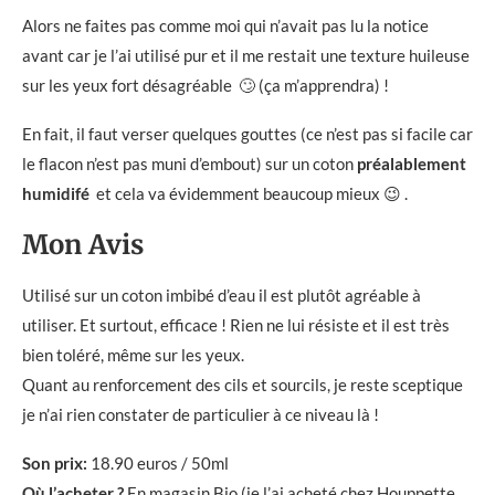
Alors ne faites pas comme moi qui n’avait pas lu la notice
avant car je l’ai utilisé pur et il me restait une texture huileuse
sur les yeux fort désagréable 🙄 (ça m’apprendra) !
En fait, il faut verser quelques gouttes (ce n’est pas si facile car
le flacon n’est pas muni d’embout) sur un coton
préalablement
humidifé
et cela va évidemment beaucoup mieux 😉 .
Mon Avis
Utilisé sur un coton imbibé d’eau il est plutôt agréable à
utiliser. Et surtout, efficace ! Rien ne lui résiste et il est très
bien toléré, même sur les yeux.
Quant au renforcement des cils et sourcils, je reste sceptique
je n’ai rien constater de particulier à ce niveau là !
Son prix:
18.90 euros / 50ml
Où l’acheter ?
En magasin Bio (je l’ai acheté chez Houppette