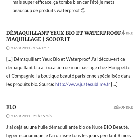
mais super efficace, ça tombe bien car l’été je mets
beaucoup de produits waterproof 🙂
DÉMAQUILLANT YEUX BIO ET WATERPROOF |
RÉPONDRE
MAQUILLAGE | SCOOP.IT
9 août 2011 - 9 h 43 min
[…] Démaquillant Yeux Bio et Waterproof J’ai découvert ce
démaquillant bio à l’occasion de mon passage chez Houppette
et Compagnie, la boutique beauté parisienne spécialisée dans
les produits bio. Source:
http://www.justesublime.fr
[…]
ELO
RÉPONDRE
9 août 2011 - 22 h 15 min
J’ai déjà eu une huile démaquillante bio de Nuxe BIO Beauté,
hyper économique je l’ai utilisée tous les jours pendant 8 mois