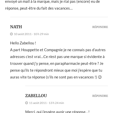
envoyé un mail à la marque, mais je n’ai pas (encore) eu de
réponse, peut-être du fait des vacances…
NATH
RÉPONDRE
10 août 2011 - 10 h 29 min
Hello Zabellou !
A part Houppette et Compagnie je ne connais pas d’autres
adresses c’est vrai…Ce n’est pas une marque si évidente à
trouver quand j’y pense, en parapharmacie peut-être ? Je
pense qu’ils te répondront mieux que moi j’espère que tu
auras vite ta réponse (s’ils ne sont pas en vacances !) 😉
ZABELLOU
RÉPONDRE
11 août 2011 - 13 h 24 min
Merci, oui j’espère avoir une réponse…!