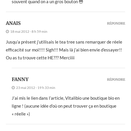
souvent quand on a un gros bouton 😳
ANAIS
RÉPONDRE
18 mai 2012 - 8 h 59 min
Jusqu’a présent j’utilisais le tea tree sans remarquer de réele
efficacité sur moi!!!! Sigh!!! Mais là j’ai bien envie d’essayer!!
Ou as tu trouve cette HE??? Merciiii
FANNY
RÉPONDRE
23 mai 2012 - 19 h 33 min
J’ai mis le lien dans l’article, Vitalibio une boutique bio en
ligne ! (aucune idée d’où on peut trouver ça en boutique
« réelle »)