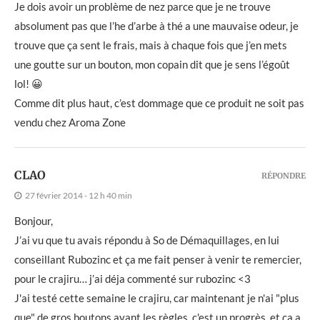
Je dois avoir un problème de nez parce que je ne trouve
absolument pas que l’he d’arbe à thé a une mauvaise odeur, je
trouve que ça sent le frais, mais à chaque fois que j’en mets
une goutte sur un bouton, mon copain dit que je sens l’égoût
lol! 😀
Comme dit plus haut, c’est dommage que ce produit ne soit pas
vendu chez Aroma Zone
CLAO
RÉPONDRE
27 février 2014 - 12 h 40 min
Bonjour,
J’ai vu que tu avais répondu à So de Démaquillages, en lui
conseillant Rubozinc et ça me fait penser à venir te remercier,
pour le crajiru… j’ai déja commenté sur rubozinc <3
J'ai testé cette semaine le crajiru, car maintenant je n'ai "plus
que" de gros boutons avant les règles, c'est un progrès, et ça a