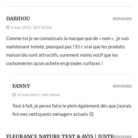
DABIDOU
RÉPONDRE
6 mars 2013 - 22 h 52 min
Comme toi je ne connaissais la marque que de « nom » , je suis
maintenant tentée, pourquoi pas ? Et c vrai que les produits
maison bio sont attractifs, surement moins nocif que les
cochonneries qu’on achete en grandes surfaces !
FANNY
RÉPONDRE
12 mars 2013 - 18 h 18 min
Tout à fait, je pense faire le plein également dès que j’aurais
fini mes nettoyants ménagers actuels 😉
FLEURANCE NATURE TEST & AVIS | JUSTE
RÉPONDRE