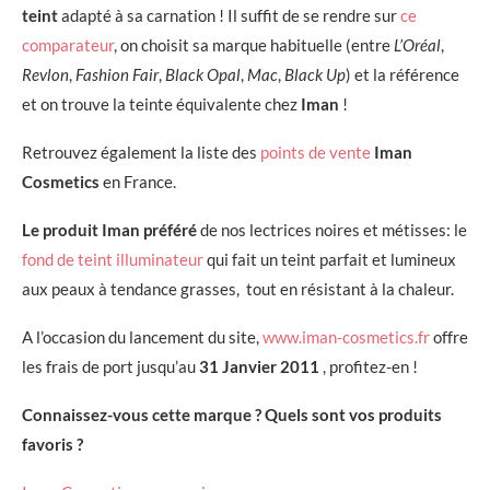
teint
adapté à sa carnation ! Il suffit de se rendre sur
ce
comparateur
, on choisit sa marque habituelle (entre
L’Oréal
,
Revlon
,
Fashion Fair
,
Black Opal
,
Mac
,
Black Up
) et la référence
et on trouve la teinte équivalente chez
Iman
!
Retrouvez également la liste des
points de vente
Iman
Cosmetics
en France.
Le produit Iman préféré
de nos lectrices noires et métisses: le
fond de teint illuminateur
qui fait un teint parfait et lumineux
aux peaux à tendance grasses, tout en résistant à la chaleur.
A l’occasion du lancement du site,
www.iman-cosmetics.fr
offre
les frais de port jusqu’au
31 Janvier 2011
, profitez-en !
Connaissez-vous cette marque ? Quels sont vos produits
favoris ?