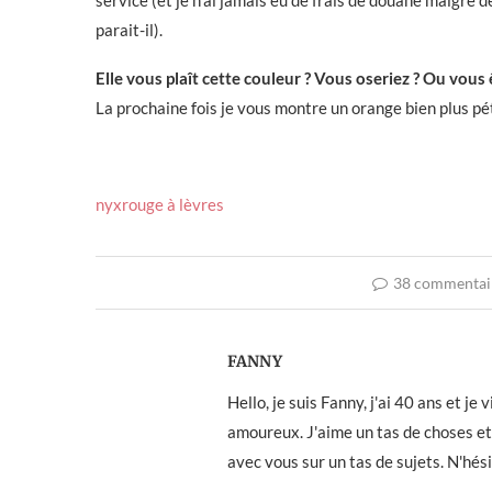
service (et je n’ai jamais eu de frais de douane malgré
parait-il).
Elle vous plaît cette couleur ? Vous oseriez ? Ou vou
La prochaine fois je vous montre un orange bien plus pét
nyx
rouge à lèvres
38 commentai
FANNY
Hello, je suis Fanny, j'ai 40 ans et j
amoureux. J'aime un tas de choses et 
avec vous sur un tas de sujets. N'hés