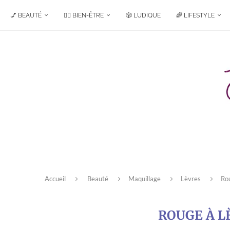
💅 BEAUTÉ
🧘‍♀️ BIEN-ÊTRE
🎲 LUDIQUE
🌈 LIFESTYLE
Accueil
Beauté
Maquillage
Lèvres
Ro
ROUGE À L