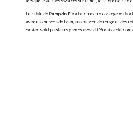
lorsque je vois les swatchs sur le net, la teinte n’a rien
Le raisin de
Pumpkin Pie
a l’air très très orange mais à 
avec un soupçon de brun, un soupçon de rouge et des ref
capter, voici plusieurs photos avec différents éclairages