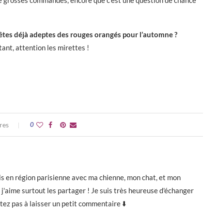
 de grosses commandes, encore que c’est une question de chance
s êtes déjà adeptes des rouges orangés pour l’automne ?
ant, attention les mirettes !
res
0
e vis en région parisienne avec ma chienne, mon chat, et mon
j'aime surtout les partager ! Je suis très heureuse d'échanger
itez pas à laisser un petit commentaire ⬇️