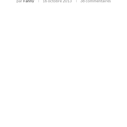
par
Fanny
16 octobre 2013
38 commentaires