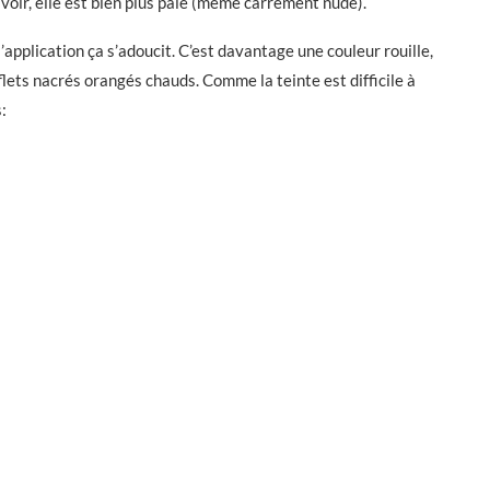
 à voir, elle est bien plus pâle (même carrément nude).
l’application ça s’adoucit. C’est davantage une couleur rouille,
lets nacrés orangés chauds. Comme la teinte est difficile à
: