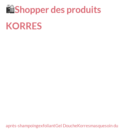
🛍
Shopper des produits
KORRES
après-shampoing
exfoliant
Gel Douche
Korres
masque
soin du