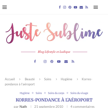
Blog Lifestyle et Ludique
Accueil
Beauté
Soins
Hygiène
Korres-
pondance à l’aéroport
Hygiène
Soins
Soins du corps
Soins du visage
KORRES-PONDANCE À L’AÉROPORT
par
Nath
21 septembre 2010
4 commentaires