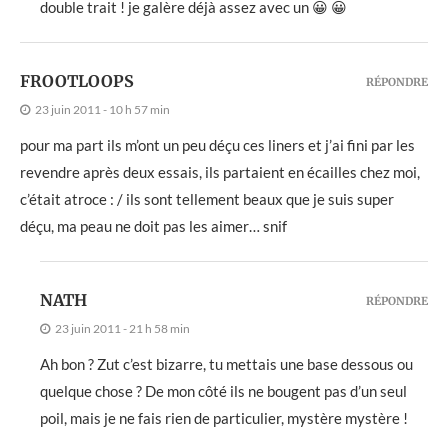
double trait ! je galère déjà assez avec un 😀 😀
FROOTLOOPS
RÉPONDRE
23 juin 2011 - 10 h 57 min
pour ma part ils m’ont un peu déçu ces liners et j’ai fini par les
revendre après deux essais, ils partaient en écailles chez moi,
c’était atroce : / ils sont tellement beaux que je suis super
déçu, ma peau ne doit pas les aimer… snif
NATH
RÉPONDRE
23 juin 2011 - 21 h 58 min
Ah bon ? Zut c’est bizarre, tu mettais une base dessous ou
quelque chose ? De mon côté ils ne bougent pas d’un seul
poil, mais je ne fais rien de particulier, mystère mystère !