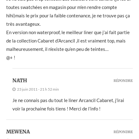
toutes swatchées en magasin pour m’en rendre compte
hihi)mais le prix pour la faible contenance, je ne trouve pas ça
très avantageux.
En version non waterproof, le meilleur liner que j’ai fait partie
de la collection Cabaret d’Arcancil ,il est vraiment top, mais
malheureusement, il n’existe qu’en peu de teintes…
@+ !
NATH
RÉPONDRE
23 juin 2011 - 21 h 52 min
Je ne connais pas du tout le liner Arcancil Cabaret, j’irai
voir la prochaine fois tiens ! Merci de l’info !
MEWENA
RÉPONDRE