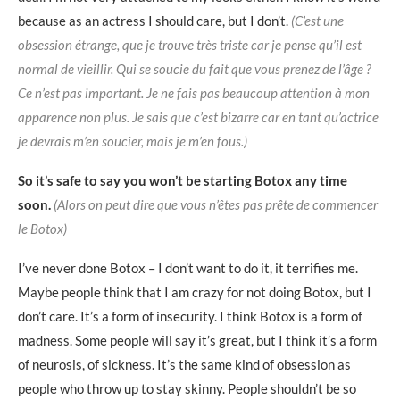
because as an actress I should care, but I don’t.
(C’est une
obsession étrange, que je trouve très triste car je pense qu’il est
normal de vieillir. Qui se soucie du fait que vous prenez de l’âge ?
Ce n’est pas important. Je ne fais pas beaucoup attention à mon
apparence non plus. Je sais que c’est bizarre car en tant qu’actrice
je devrais m’en soucier, mais je m’en fous.)
So it’s safe to say you won’t be starting Botox any time
soon.
(Alors on peut dire que vous n’êtes pas prête de commencer
le Botox)
I’ve never done Botox – I don’t want to do it, it terrifies me.
Maybe people think that I am crazy for not doing Botox, but I
don’t care. It’s a form of insecurity. I think Botox is a form of
madness. Some people will say it’s great, but I think it’s a form
of neurosis, of sickness. It’s the same kind of obsession as
people who throw up to stay skinny. People shouldn’t be so