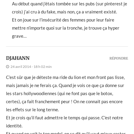
Au début quand j’étais tombée sur les pubs (sur pinterest je
crois) j’ai cru à du fake, mais non, ça a vraiment existé.
Et on joue sur l’insécurité des femmes pour leur faire
mettre n’importe quoi sur la tronche, je trouve ça hyper
grave…
DJAHANN
RÉPONDRE
24 avril 2014 - 18 h 02 min
C’est sûr que je déteste ma ride du lion et mon front pas lisse,
mais jamais je ne ferais ça. Quand je vois ce que ça donne sur
les stars hollywoodiennes (qui ne font pas que le botox,
certes), ça fait franchement peur ! On ne connait pas encore
les effets sur le long terme.
Et je crois qu’il faut admettre le temps qui passe. C’est notre
identité.
Et quand on voit le top model, on se dit qu’il vaut mieux rester