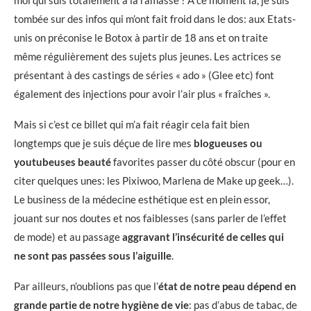
moi qui suis totalement à la ramasse ? A ce moment là, je suis
tombée sur des infos qui m’ont fait froid dans le dos: aux Etats-
unis on préconise le Botox à partir de 18 ans et on traite
même régulièrement des sujets plus jeunes. Les actrices se
présentant à des castings de séries « ado » (Glee etc) font
également des injections pour avoir l’air plus « fraîches ».
Mais si c’est ce billet qui m’a fait réagir cela fait bien
longtemps que je suis déçue de lire mes
blogueuses ou
youtubeuses beauté
favorites passer du côté obscur (pour en
citer quelques unes: les Pixiwoo, Marlena de Make up geek…).
Le business de la médecine esthétique est en plein essor,
jouant sur nos doutes et nos faiblesses (sans parler de l’effet
de mode) et au passage
aggravant l’insécurité de celles qui
ne sont pas passées sous l’aiguille
.
Par ailleurs, n’oublions pas que l’
état de notre peau dépend en
grande partie de notre hygiène de vie
: pas d’abus de tabac, de