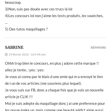
beaucoup.
3)Non, suis pas douée avec ces trucs là lol
4)Les concours lol non j’aime les tests produits, les swatches,
…
5) Des tutos maquillages ?
SABRINE
RÉPONDRE
19 février 2012 - 16 h 44 min
Ohhh trop bien le concours, en plus j adore cette marque !!
allez je tente.. :yes: :yes:
Je vous ai connu par le biais d une amie qui m a envoyé le lien
de l un de vos articles (me souviens plus lequel).
Je vous suis sur FB, donc a chaque fois que je vois un nouvelle
article je CLIK !!!
Moi je suis adepte du maquillage donc j ai une preference pour
les revue make up, mais comme une beauté addict aime aussi