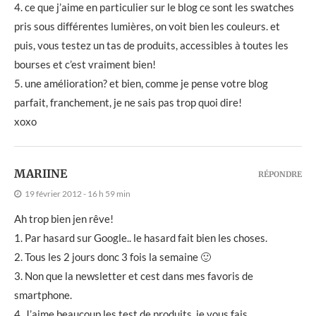
4. ce que j’aime en particulier sur le blog ce sont les swatches
pris sous différentes lumières, on voit bien les couleurs. et
puis, vous testez un tas de produits, accessibles à toutes les
bourses et c’est vraiment bien!
5. une amélioration? et bien, comme je pense votre blog
parfait, franchement, je ne sais pas trop quoi dire!
xoxo
MARIINE
RÉPONDRE
19 février 2012 - 16 h 59 min
Ah trop bien jen rêve!
1. Par hasard sur Google.. le hasard fait bien les choses.
2. Tous les 2 jours donc 3 fois la semaine 🙂
3. Non que la newsletter et cest dans mes favoris de
smartphone.
4. J’aime beaucoup les test de produits, je vous fais