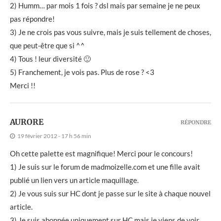
2) Humm… par mois 1 fois ? dsl mais par semaine je ne peux
pas répondre!
3) Je ne crois pas vous suivre, mais je suis tellement de choses,
que peut-être que si ^^
4) Tous ! leur diversité 🙂
5) Franchement, je vois pas. Plus de rose ? <3
Merci !!
AURORE
RÉPONDRE
19 février 2012 - 17 h 56 min
Oh cette palette est magnifique! Merci pour le concours!
1) Je suis sur le forum de madmoizelle.com et une fille avait
publié un lien vers un article maquillage.
2) Je vous suis sur HC dont je passe sur le site à chaque nouvel
article.
3) Je suis abonnée uniquement sur HC mais je viens de voir