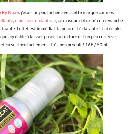
é By Nuxe
: j’étais un peu fâchée avec cette marque car mes
illante
,
émulsion fondante
…), ce masque détox m’a en revanche
rifiante. L’effet est immédiat, la peau est éclatante ! J’ai de plus
ue agréable à laisser poser. La texture est un peu curieuse,
et ça se rince facilement. Très bon produit ! 16€ / 50ml