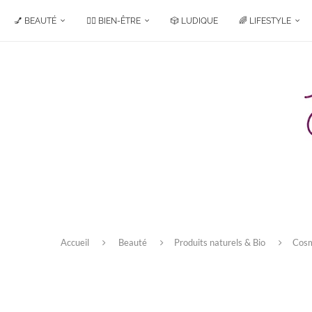
💅 BEAUTÉ
🧘‍♀️ BIEN-ÊTRE
🎲 LUDIQUE
🌈 LIFESTYLE
Accueil
Beauté
Produits naturels & Bio
Cos