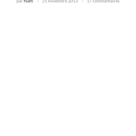
par
Nath
21 novembre 2013
17 commentaires