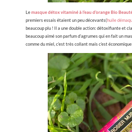
Le
masque détox vitaminé à l’eau d’orange Bio Beaut
premiers essais étaient un peu décevants(
huile démaqu
beaucoup plu ! Il a une double action: détoxifiante et cla
beaucoup aimé son parfum d’agrumes qui en fait un masq
comme du miel, c’est très collant mais c’est économique 