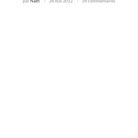
par
Nath
28 mai 2012
39 commentaires