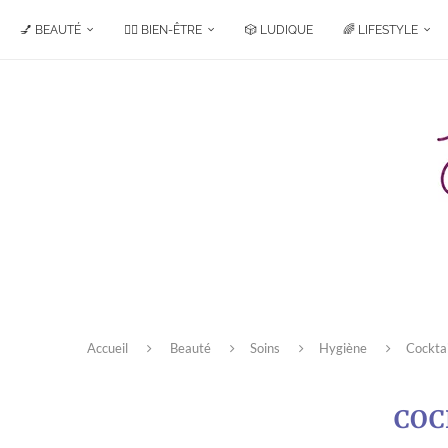
💅 BEAUTÉ
🧘‍♀️ BIEN-ÊTRE
🎲 LUDIQUE
🌈 LIFESTYLE
Accueil
Beauté
Soins
Hygiène
Cocktai
COC