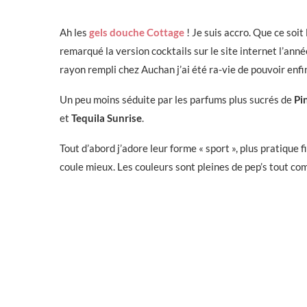
Ah les
gels douche Cottage
! Je suis accro. Que ce soi
remarqué la version cocktails sur le site internet l’anné
rayon rempli chez Auchan j’ai été ra-vie de pouvoir enfin
Un peu moins séduite par les parfums plus sucrés de
Pi
et
Tequila Sunrise
.
Tout d’abord j’adore leur forme « sport », plus pratique 
coule mieux. Les couleurs sont pleines de pep’s tout co