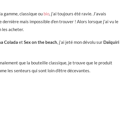
t la gamme, classique ou
bio
, j’ai toujours été ravie. J’avais
e dernière mais impossible d’en trouver ! Alors lorsque j’ai vu le
 les acheter.
na Colada
et
Sex on the beach
, j’ai jeté mon dévolu sur
Daïquiri
finalement que la bouteille classique, je trouve que le produit
mme les senteurs qui sont loin d’être décevantes.