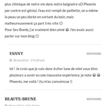
plus chimique de notre vie dans notre baignoire xD Phoenix
par contre est génial, l’eau est rempli de paillette, on a même
la peau un peu dorée en sortant du bain, mais
malheureusement ça part très vite 🙁
Pour Sex Bomb, j’ai vraiment bien aimé 😀 J’en avais aussi
parler sur mon blog 🙂
FANNY
RÉPONDRE
30 mai 2012 - 17 h 09 min
lol ! Je crois que je vais donc éviter lune de miel vous êtes
plusieurs a avoir eu une mauvaise expérience, je note 😀 😀
Phoenix, me voilà ! (tu m’as convaincue !)
BEAUTE-BRUNE
RÉPONDRE
29 mai 2012 - 10 h 47 min