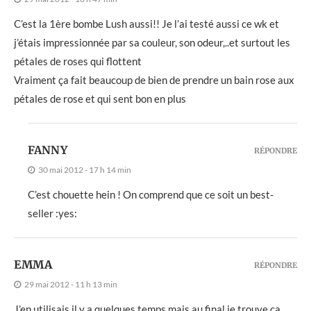
C’est la 1ère bombe Lush aussi!! Je l’ai testé aussi ce wk et
j’étais impressionnée par sa couleur, son odeur,..et surtout les
pétales de roses qui flottent
Vraiment ça fait beaucoup de bien de prendre un bain rose aux
pétales de rose et qui sent bon en plus
FANNY
RÉPONDRE
30 mai 2012 - 17 h 14 min
C’est chouette hein ! On comprend que ce soit un best-
seller :yes:
EMMA
RÉPONDRE
29 mai 2012 - 11 h 13 min
J’en utilisais il y a quelques temps mais au final je trouve ça