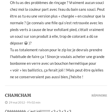
Oh tu as des problèmes de rinçage ? Vraiment aucun souci
chez moi la couleur part avec l’eau du bain sans souci. Peut
être as tu eu une version plus « chargée » en couleur que la
normale ? (je connais une fille qui s’est retrouvée avec les
pieds verts à cause de leur exfoliant pied, c’était vraiment
un souci sur son produit à elle, trop de colorant a dû se
déposer 😀 )?
Tu as totalement raison pour le zip loc je devrais prendre
l’habitude de faire ça ! Sinon je voulais acheter une grande
bonbonne en verre avec un bouchon hermétique pour
« voir » les ballistics, ça ferait joli ! Mais peut être qu’elles
ne se conserveraient pas aussi bien, j’hésite !
CHAMCHAM
RÉPONDRE
29 mai 2012 - 9 h 02 min
Ohhhhhhhhh, c´est joli!!!!!!! <3 <3 <3 <3