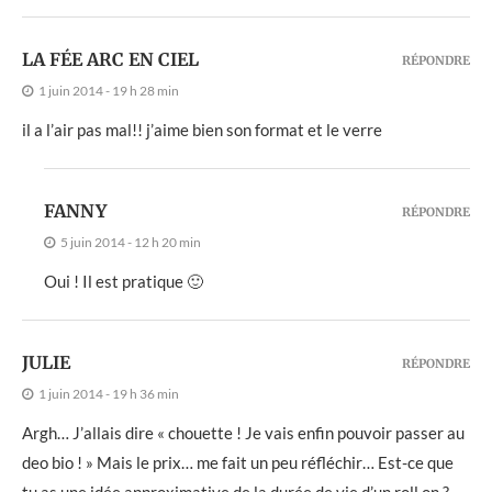
LA FÉE ARC EN CIEL
RÉPONDRE
1 juin 2014 - 19 h 28 min
il a l’air pas mal!! j’aime bien son format et le verre
FANNY
RÉPONDRE
5 juin 2014 - 12 h 20 min
Oui ! Il est pratique 🙂
JULIE
RÉPONDRE
1 juin 2014 - 19 h 36 min
Argh… J’allais dire « chouette ! Je vais enfin pouvoir passer au
deo bio ! » Mais le prix… me fait un peu réfléchir… Est-ce que
tu as une idée approximative de la durée de vie d’un roll on ?