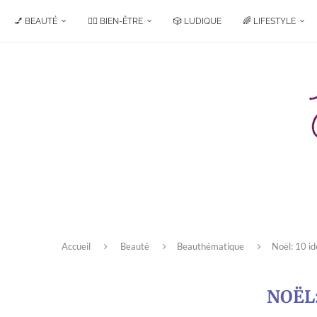
💅 BEAUTÉ
🧘‍♀️ BIEN-ÊTRE
🎲 LUDIQUE
🌈 LIFESTYLE
Accueil
Beauté
Beauthématique
Noël: 10 id
NOËL: