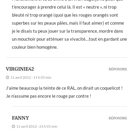
t’encourager à prendre celui là. Il est « neutre », ni trop
bleuté ni trop orangé (quoi que les rouges orangés sont
superbes sur les peaux pâles, mais il faut aimer) et comme
je le disais tu peux jouer sur la transparence, mordre dans
un mouchoir pour atténuer sa vivacité…tout en gardant une
couleur bien homogène.
VIRGINIE42
RÉPONDRE
11 avril 2012 - 11 h 05 min
J’aime beaucoup la teinte de ce RAL, on dirait un coquelicot !
Je n’assume pas encore le rouge par contre !
FANNY
RÉPONDRE
11 avril 2012 - 21 h 01 min