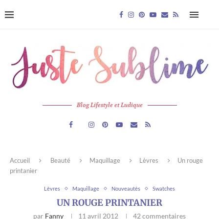
Blog Lifestyle et Ludique
Accueil
Beauté
Maquillage
Lèvres
Un rouge
printanier
Lèvres
Maquillage
Nouveautés
Swatches
UN ROUGE PRINTANIER
par
Fanny
11 avril 2012
42 commentaires