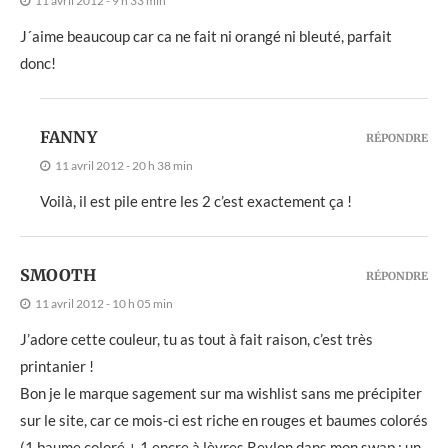
11 avril 2012 - 9 h 33 min
J´aime beaucoup car ca ne fait ni orangé ni bleuté, parfait
donc!
FANNY
RÉPONDRE
11 avril 2012 - 20 h 38 min
Voilà, il est pile entre les 2 c’est exactement ça !
SMOOTH
RÉPONDRE
11 avril 2012 - 10 h 05 min
J’adore cette couleur, tu as tout à fait raison, c’est très
printanier !
Bon je le marque sagement sur ma wishlist sans me précipiter
sur le site, car ce mois-ci est riche en rouges et baumes colorés
(1 baume coloré + 1 encre à lèvres Revlon dans mon swap ; un