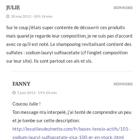
JULIE
RÉPONDRE
30 mai 2013 - 18 h 14 min
Sur le coup j’étais super contente de découvrir ces produits
mais quand je regarde leur composition, je ne suis pas d’accord
avec ce qu’il est noté. Le shampooing revitalisant contient des
sulfates : sodium lauryl sulfoacetate (cf l’onglet composition
sur leur site). Ils sont partout ces als et sls.
FANNY
RÉPONDRE
5 juin 2013 - 19 h 24 min
Coucou Julie !
Ton message m’a interpelé, j’ai tenté de comprendre un peu
et je tombe sur cette description:
http://lesutilesdezinette.com/fr/bases-tensio-actifs/101-
sodium-lauryl-sulfoacetate-slsa-100-gr-en-stock-.html