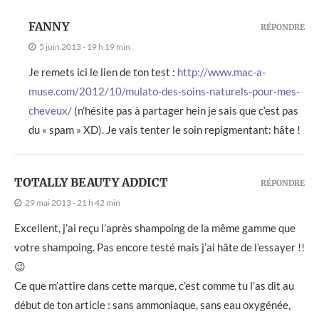
FANNY
RÉPONDRE
5 juin 2013 - 19 h 19 min
Je remets ici le lien de ton test :
http://www.mac-a-
muse.com/2012/10/mulato-des-soins-naturels-pour-mes-
cheveux/
(n’hésite pas à partager hein je sais que c’est pas
du « spam » XD). Je vais tenter le soin repigmentant: hâte !
TOTALLY BEAUTY ADDICT
RÉPONDRE
29 mai 2013 - 21 h 42 min
Excellent, j’ai reçu l’après shampoing de la même gamme que
votre shampoing. Pas encore testé mais j’ai hâte de l’essayer !!
😉
Ce que m’attire dans cette marque, c’est comme tu l’as dit au
début de ton article : sans ammoniaque, sans eau oxygénée,