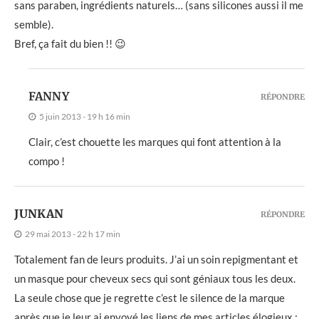
sans paraben, ingrédients naturels… (sans silicones aussi il me
semble).
Bref, ça fait du bien !! 😉
FANNY
RÉPONDRE
5 juin 2013 - 19 h 16 min
Clair, c’est chouette les marques qui font attention à la
compo !
JUNKAN
RÉPONDRE
29 mai 2013 - 22 h 17 min
Totalement fan de leurs produits. J’ai un soin repigmentant et
un masque pour cheveux secs qui sont géniaux tous les deux.
La seule chose que je regrette c’est le silence de la marque
après que je leur ai envoyé les liens de mes articles élogieux :