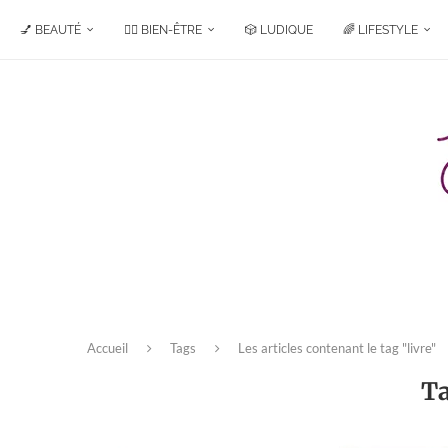
💅 BEAUTÉ
🧘‍♀️ BIEN-ÊTRE
🎲 LUDIQUE
🌈 LIFESTYLE
Accueil
Tags
Les articles contenant le tag "livre"
T