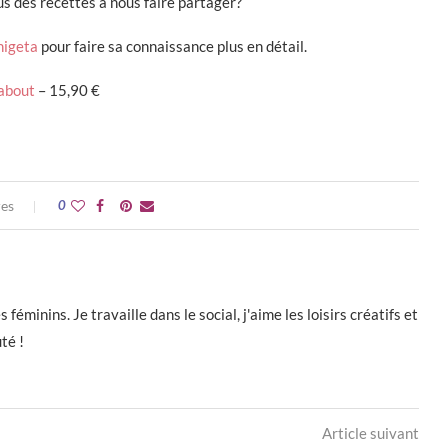
us des recettes à nous faire partager?
higeta
pour faire sa connaissance plus en détail.
about
– 15,90 €
res
0
éminins. Je travaille dans le social, j'aime les loisirs créatifs et
té !
Article suivant