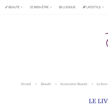
💅 BEAUTÉ
🧘‍♀️ BIEN-ÊTRE
🎲 LUDIQUE
🌈 LIFESTYLE
Accueil
Beauté
Accessoires Beauté
Le livre
LE LI