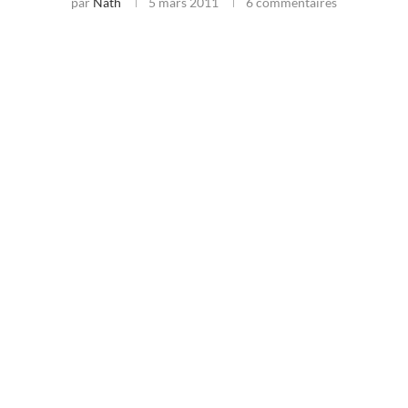
par
Nath
5 mars 2011
6 commentaires