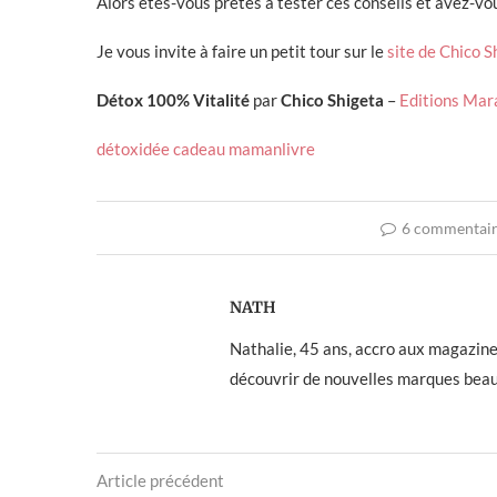
Alors êtes-vous prêtes à tester ces conseils et avez-vo
Je vous invite à faire un petit tour sur le
site de Chico S
Détox 100% Vitalité
par
Chico Shigeta
–
Editions Mar
détox
idée cadeau maman
livre
6 commentai
NATH
Nathalie, 45 ans, accro aux magazines f
découvrir de nouvelles marques beau
Article précédent