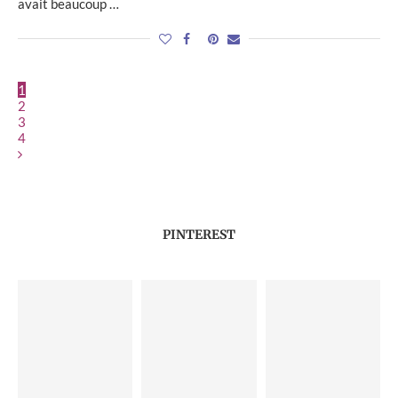
avait beaucoup …
1
2
3
4
PINTEREST