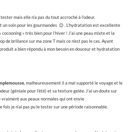
ester mais elle n’a pas du tout accroché à l’odeur.
st un soin pour les gourmandes 😉 . L’hydratation est excellente
 « cocooning » très bien pour l’hiver ! J’ai une peau mixte et la
op de brillance sur ma zone T mais ce n’est pas le cas. Ayant
 produit a bien répondu à mon besoin en douceur et hydratation
pamplemousse
, malheureusement il a mal supporté le voyage et le
odeur (géniale pour l’été) et sa texture gelée. J’ai un doute sur
sse vraiment aux peaux normales qui ont envie
fois je n’ai pas pu le tester sur une période raisonnable.