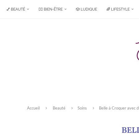
💅 BEAUTÉ
🧘‍♀️ BIEN-ÊTRE
🎲 LUDIQUE
🌈 LIFESTYLE
Accueil
Beauté
Soins
Belle à Croquer avec d
BEL