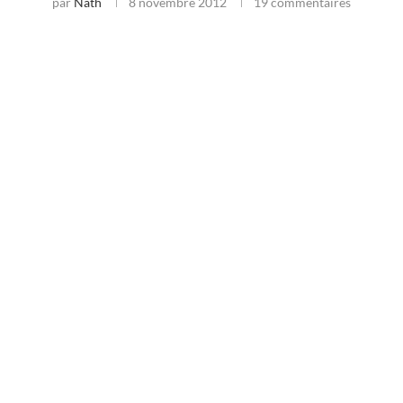
par
Nath
8 novembre 2012
19 commentaires