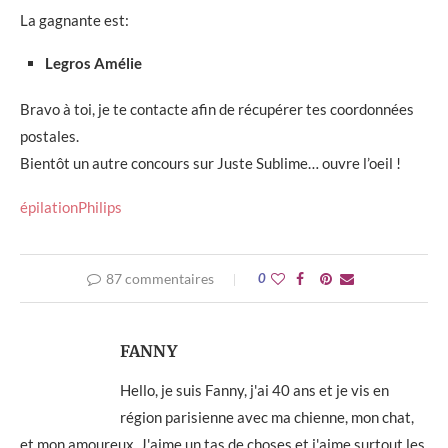
La gagnante est:
Legros Amélie
Bravo à toi, je te contacte afin de récupérer tes coordonnées
postales.
Bientôt un autre concours sur Juste Sublime… ouvre l’oeil !
épilation
Philips
87 commentaires
0
FANNY
Hello, je suis Fanny, j'ai 40 ans et je vis en
région parisienne avec ma chienne, mon chat,
et mon amoureux. J'aime un tas de choses et j'aime surtout les