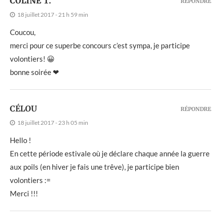
COLINE T.
RÉPONDRE
18 juillet 2017 - 21 h 59 min
Coucou,
merci pour ce superbe concours c’est sympa, je participe
volontiers! 😀
bonne soirée ❤
CÉLOU
RÉPONDRE
18 juillet 2017 - 23 h 05 min
Hello !
En cette période estivale où je déclare chaque année la guerre
aux poils (en hiver je fais une trêve), je participe bien
volontiers :=
Merci !!!