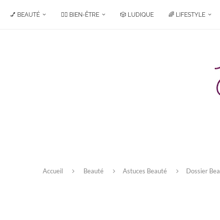
💅 BEAUTÉ
🧘‍♀️ BIEN-ÊTRE
🎲 LUDIQUE
🌈 LIFESTYLE
Accueil
Beauté
Astuces Beauté
Dossier Bea