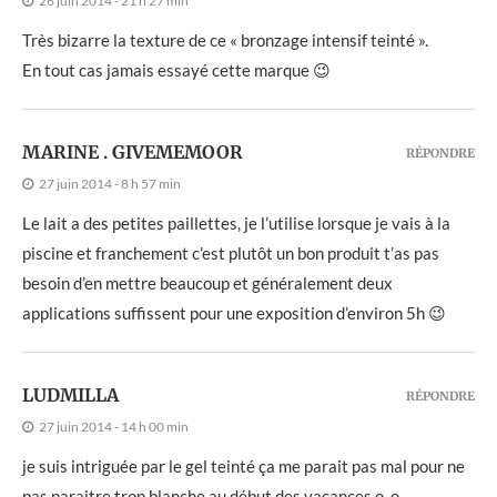
26 juin 2014 - 21 h 27 min
Très bizarre la texture de ce « bronzage intensif teinté ».
En tout cas jamais essayé cette marque 😉
MARINE . GIVEMEMOOR
RÉPONDRE
27 juin 2014 - 8 h 57 min
Le lait a des petites paillettes, je l’utilise lorsque je vais à la
piscine et franchement c’est plutôt un bon produit t’as pas
besoin d’en mettre beaucoup et généralement deux
applications suffissent pour une exposition d’environ 5h 😉
LUDMILLA
RÉPONDRE
27 juin 2014 - 14 h 00 min
je suis intriguée par le gel teinté ça me parait pas mal pour ne
pas paraitre trop blanche au début des vacances o_o