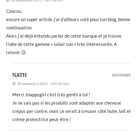
28 septembre 2011 - 14 h 36 min
Coucou,
encore un super article, j’ai d’ailleurs voté pour ton blog, bonne
continuation.
Alors j’ai déjà entendu parler de cette marque et je trouve
l’idée de cette gamme « solair sun » très intéressante. A
retenir 😉
NATH
RÉPONDRE
30 septembre 2011 - 18 h 56 min
Merci Jnappygirl c’est très gentil à toi !
Je ne sais pas si les produits sont adaptés aux cheveux
crépus par contre, mais ce serait à creuser côté huile, lait et
crème protectrice peut-être !